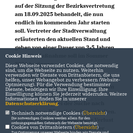
auf der Sitzung der Bezirksvertretung
am 18.09.2025 behandelt, die nun
endlich im kommenden Jahr starten
soll. Vertreter der Stadtverwaltung
erläuterten den aktuellen Stand und
gehen von einer Dauer von 3-5 Jahren
aus. Die Maßnahme soll im Sommer
Cookie Hinweis
2026 beginnen.
Diese Webseite verwendet Cookies, die notwendig
sind, um die Webseite zu nutzen. Weiterhin
verwenden wir Dienste von Drittanbietern, die uns
Die CDU-Rüttenscheid setzt sich dafür
helfen, unser Webangebot zu verbessern (Website-
Optmierung). Für die Verwendung bestimmter
ein, dass die aktuellen Nutzergruppen
Dienste, benötigen wir Ihre Einwilligung. Ihre
Einwilligung können Sie jederzeit widerrufen. Weitere
während der Umbauphase
Informationen finden Sie in unserer
Unterstützung bei der Suche nach
Datenschutzerklärung
.
alternativen Räumlichkeiten erhalten.
Technisch notwendige Cookies (
Übersicht
)
Die notwendigen Cookies werden allein für den
Es drohe sonst der dauerhafte Verlust
ordnungsgemäßen Gebrauch der Webseite benötigt.
Cookies von Drittanbietern (
Übersicht
)
vieler wichtiger sozial engagierter
Zur Optimierung unserer Webseite binden wir Dienste und